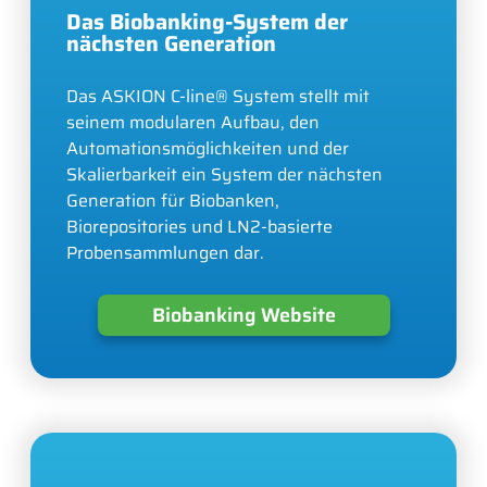
Das Biobanking-System der
nächsten Generation
Das ASKION C-line® System stellt mit
seinem modularen Aufbau, den
Automationsmöglichkeiten und der
Skalierbarkeit ein System der nächsten
Generation für Biobanken,
Biorepositories und LN2-basierte
Probensammlungen dar.
Biobanking Website