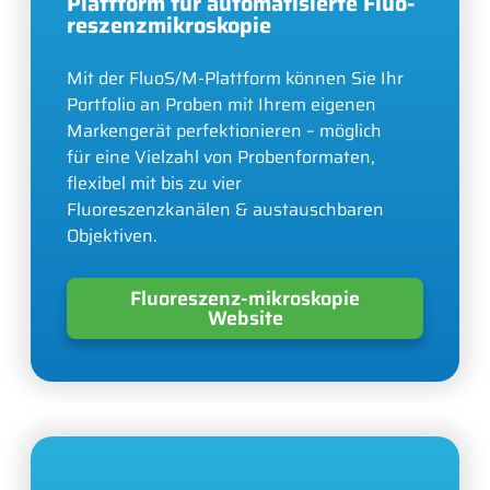
Plattform für automatisierte Fluo­
reszenz­mikro­skopie
Mit der FluoS/M-Plattform können Sie Ihr
Portfolio an Proben mit Ihrem eigenen
Markengerät perfektionieren – möglich
für eine Vielzahl von Probenformaten,
flexibel mit bis zu vier
Fluoreszenzkanälen & austauschbaren
Objektiven.
Fluoreszenz-mikroskopie
Website